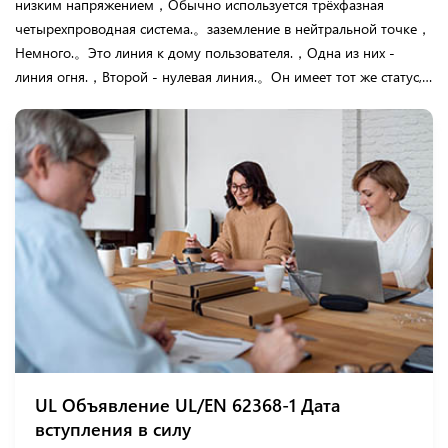
низким напряжением，Обычно используется трёхфазная
четырехпроводная система.。заземление в нейтральной точке，
Немного.。Это линия к дому пользователя.，Одна из них -
линия огня.，Второй - нулевая линия.。Он имеет тот же статус,
что и земля.，Когда человек, стоящий на земле, касается линии
огня или проводника, связанного с линией огня,，Электрический
ток переходит от линии огня к земле.，Обработка контуров
через наземную линию，Вызывает электрический удар.。
Изолировать вторичную линию трансформатора без
заземления，Нет разницы между двумя линиями и землей.。
Поэтому при нормальных обстоятельствах，Когда пользователь
касается любой линии，Без электрического удара.。
UL Объявление UL/EN 62368-1 Дата
вступления в силу